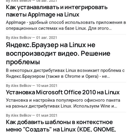
By Alex Belikov
08 авг. 2021
Как устанавливать и интегрировать
пакеты AppImage на Linux
AppImage - удобный способ использовать приложения в
операционных системах на базе Linux. Для этого
достаточно загрузить файл .AppImage и запустить его.
By Alex Belikov
01 авг. 2021
При этом даже не требуется установка - приложение
Яндекс.Браузер на Linux не
сразу работает. AppImageLauncher помогает эффективно
воспроизводит видео. Решение
управлять такими приложениями.
проблемы
В некоторых дистрибутивах Linux возникает проблема с
Яндекс.Браузером (также в Chrome и Opera) - не
воспроизводится видео.
By Alex Belikov
10 мая 2021
Установка Microsoft Office 2010 на Linux
Установка и настройка популярного офисного пакета
на разных дистрибутивах Linux. Используем Wine и
PlayOnLinux
By Alex Belikov
01 мая 2021
Как добавить шаблоны в контекстное
меню "Создать" на Linux (KDE, GNOME,