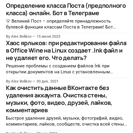
Определение класса Поста (предполного
класса) онлайн. Бот в Телеграме
💡 Великий Пост – определяйте принадлежность
булевой функции классам Поста в Телеграме! Бот
запрашивает вектор функции (например, 01011111),
By Alex Belikov
15 июня 2023
строит таблицу истинности (если хватает места) и
Хаос ярлыков: при редактировании файла
выводит сводку по принадлежности классам. В боте
в Office Wine на Linux создает .lnk файл и
можно также получить краткую информацию обо всем
не удаляет его. Что делать?
этом со ссылками на соответствующие статьи в
Википедии, введя /help Ссылка: @GreatPostClassesBot
Решение проблемы с созданием файлов lnk при
GitHub:
открытии документов на Linux с установленным
Microsoft Office.
By Alex Belikov
30 дек. 2021
Как очистить данные ВКонтакте без
удаления аккаунта. Очистка стены,
музыки, фото, видео, друзей, лайков,
комментариев
Быстрое удаление друзей, музыки, фотографий, видео,
комментариев, лайков, сообществ, очистка всей стены
в несколько кликов.