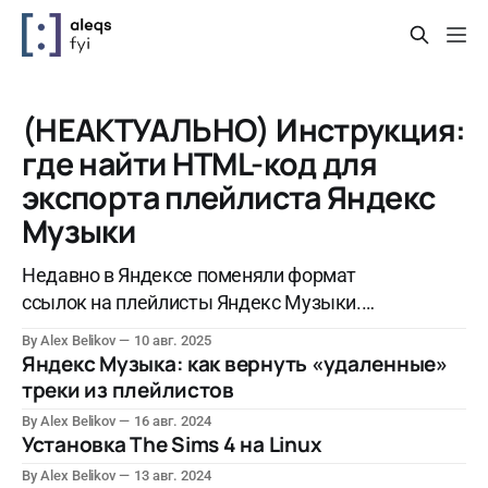
(НЕАКТУАЛЬНО) Инструкция:
где найти HTML-код для
экспорта плейлиста Яндекс
Музыки
Недавно в Яндексе поменяли формат
ссылок на плейлисты Яндекс Музыки.
Новые ссылки не подходят, так как не
By Alex Belikov
10 авг. 2025
содержат ID плейлиста и имени
Яндекс Музыка: как вернуть «удаленные»
пользователя. Показываю обходной способ
треки из плейлистов
использования сервиса.
By Alex Belikov
16 авг. 2024
Установка The Sims 4 на Linux
By Alex Belikov
13 авг. 2024