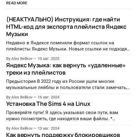
READ MORE
(НЕАКТУАЛЬНО) Инструкция: где найти
HTML-код для экспорта плейлиста Яндекс
Музыки
Недавно в Яндексе поменяли формат ссылок на
плейлисты Яндекс Музыки. Новые ссылки не подходят,
так как не содержат ID плейлиста и имени
By Alex Belikov
10 авг. 2025
пользователя. Показываю обходной способ
Яндекс Музыка: как вернуть «удаленные»
использования сервиса.
треки из плейлистов
Предыстория В 2022 году из России ушли многие
музыкальные лейблы и пользователи стали замечать,
что у зарубежных исполнителей начали пропадать
By Alex Belikov
16 авг. 2024
треки. Так, например, у Britney Spears сейчас доступно
Установка The Sims 4 на Linux
всего три трека 😄 В прошлом, 2023 году я мигрировал в
Spotify и для своего удобства сделал небольшой сервис
Проверяйте пути! Я здесь указывал свои пути, вам
по экспорту плейлистов в
нужно посмотреть, где находятся ваши файлы. *
Допустим, есть директория игры, установленной на
By Alex Belikov
13 авг. 2024
Windows (torrent). Создать WINEPREFIX в этой папке.
Как вернуть поддержку блокировщиков