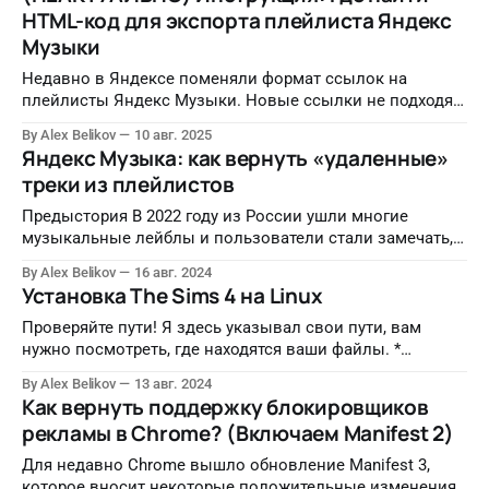
HTML-код для экспорта плейлиста Яндекс
Музыки
Недавно в Яндексе поменяли формат ссылок на
плейлисты Яндекс Музыки. Новые ссылки не подходят,
так как не содержат ID плейлиста и имени
By Alex Belikov
10 авг. 2025
пользователя. Показываю обходной способ
Яндекс Музыка: как вернуть «удаленные»
использования сервиса.
треки из плейлистов
Предыстория В 2022 году из России ушли многие
музыкальные лейблы и пользователи стали замечать,
что у зарубежных исполнителей начали пропадать
By Alex Belikov
16 авг. 2024
треки. Так, например, у Britney Spears сейчас доступно
Установка The Sims 4 на Linux
всего три трека 😄 В прошлом, 2023 году я мигрировал в
Spotify и для своего удобства сделал небольшой сервис
Проверяйте пути! Я здесь указывал свои пути, вам
по экспорту плейлистов в
нужно посмотреть, где находятся ваши файлы. *
Допустим, есть директория игры, установленной на
By Alex Belikov
13 авг. 2024
Windows (torrent). Создать WINEPREFIX в этой папке.
Как вернуть поддержку блокировщиков
WINEPREFIX="/home/aleqs/Games/TheSims4" winecfg *
рекламы в Chrome? (Включаем Manifest 2)
winetricks: WINEPREFIX="/home/aleqs/Games/TheSims4"
winetricks --force dotnet20 dotnet48 vcrun2015 d3dx9 d3dx10
Для недавно Chrome вышло обновление Manifest 3,
которое вносит некоторые положительные изменения